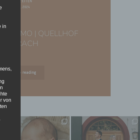
HOCHZEITEN
e
MAI 21, 2024
 in
E & TIMO | QUELLHOF
LÖRRACH
mens,
Continue reading
ng
en
chte
r von
ten
.
ische