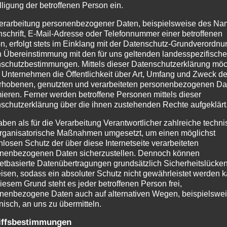
lligung der betroffenen Person ein.
erarbeitung personenbezogener Daten, beispielsweise des Na
amera und verstaubt?
nschrift, E-Mail-Adresse oder Telefonnummer einer betroffenen
n, erfolgt stets im Einklang mit der Datenschutz-Grundverordnu
einfach nie so wirklich das
n Übereinstimmung mit den für uns geltenden landesspezifisch
ie Blende, Verschlusszeit und
schutzbestimmungen. Mittels dieser Datenschutzerklärung mö
 Unternehmen die Öffentlichkeit über Art, Umfang und Zweck de
ick zu haben?
rhobenen, genutzten und verarbeiteten personenbezogenen Da
mieren. Ferner werden betroffene Personen mittels dieser
schutzerklärung über die ihnen zustehenden Rechte aufgeklärt
mit mir den sicheren Umgang
ie Bilder entstehen zu lassen
aben als für die Verarbeitung Verantwortlicher zahlreiche techn
rganisatorische Maßnahmen umgesetzt, um einen möglichst
nlosen Schutz der über diese Internetseite verarbeiteten
nenbezogenen Daten sicherzustellen. Dennoch können
INVESTITION
netbasierte Datenübertragungen grundsätzlich Sicherheitslücke
EN
isen, sodass ein absoluter Schutz nicht gewährleistet werden k
250,- €
iesem Grund steht es jeder betroffenen Person frei,
nenbezogene Daten auch auf alternativen Wegen, beispielswe
INKLUSIVE MWST.
onisch, an uns zu übermitteln.
iffsbestimmungen