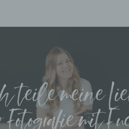
HOME
INFORMATIONEN
LEISTUNGEN
h teile meine Li
FÜR FOTOGRAFEN
r Fotografie mit E
KONTAKT