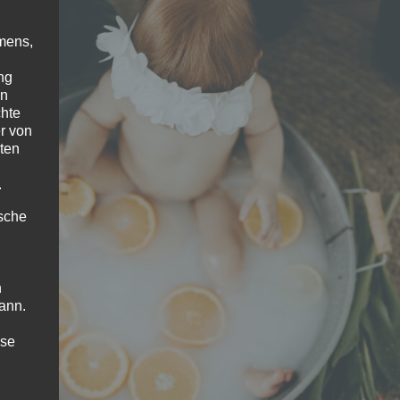
mens,
ng
en
chte
r von
ten
.
ische
n
ann.
ise