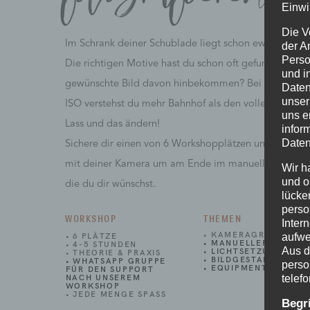
Einwi
Die V
Im Schrank deiner Schublade liegt schon ewig eine K
der A
Perso
Die richtigen Motive hast du schon oft gefunden, aber 
und i
gewünschte Bild davon hinbekommen? Bei Begriffen w
Daten
unser
ISO verstehst du mehr Bahnhof als den vollen Durchbl
uns e
Lass und das ändern!
infor
Daten
Sichere dir einen von 6 Workshopplätzen und lerne 
mit deiner Kamera um am Ende im manuellen Modus d
Wir h
und o
die du dir wünschst.
lücke
perso
WORKSHOP
THEMEN
Inter
• KAMERAGRUNDLAG
aufwe
• 6 PLÄTZE
• MANUELLER MODUS
• 4-5 STUNDEN
Aus d
• LICHTSETZUNG
• THEORIE & PRAXIS
• BILDGESTALTUNG
• WHATSAPP GRUPPE
perso
• EQUIPMENT
FÜR DEN SUPPORT
telef
NACH UNSEREM
WORKSHOP
• JEDE MENGE SPASS
Begr