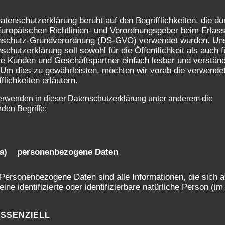
atenschutzerklärung beruht auf den Begrifflichkeiten, die du
uropäischen Richtlinien- und Verordnungsgeber beim Erlass
nschutz-Grundverordnung (DS-GVO) verwendet wurden. Un
schutzerklärung soll sowohl für die Öffentlichkeit als auch f
e Kunden und Geschäftspartner einfach lesbar und verständ
 Um dies zu gewährleisten, möchten wir vorab die verwende
fflichkeiten erläutern.
erwenden in dieser Datenschutzerklärung unter anderem die
nden Begriffe:
02
WAS MUSS ICH
a) personenbezogene Daten
MITBRINGEN?
Personenbezogene Daten sind alle Informationen, die sich a
eine identifizierte oder identifizierbare natürliche Person (im
Folgenden „betroffene Person") beziehen. Als identifizierbar
EURE KAMERA, WENN VORHANDEN
eine natürliche Person angesehen, die direkt oder indirekt,
ESSENZIELL
insbesondere mittels Zuordnung zu einer Kennung wie eine
WECHSELOBJEKTIVE UND EINEN LAPTOP