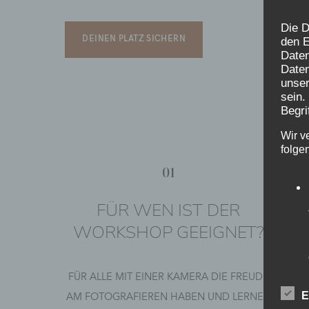
Die D
DEINEN PLATZ SICHERN
den E
Date
Daten
unser
sein.
Begri
Wir v
folge
01
FÜR WEN IST DER
WORKSHOP GEEIGNET?
FÜR ALLE MIT EINER KAMERA DIE FREUDE
AM FOTOGRAFIEREN HABEN UND LERNEN