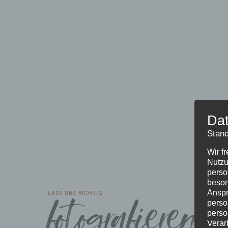
Dat
Stand
Wir f
Nutzu
perso
beson
Anspr
fotografieren 
LASS UNS RICHTIG
perso
perso
Verar