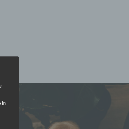
e
 in