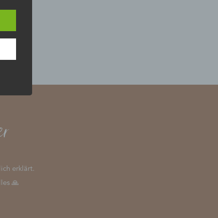
t
für
er
ch erklärt.
les 🙏
ihe