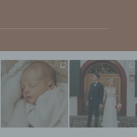
n,
erter
e