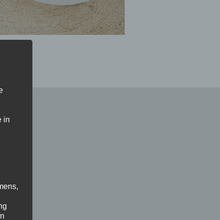
e
 in
mens,
ng
en