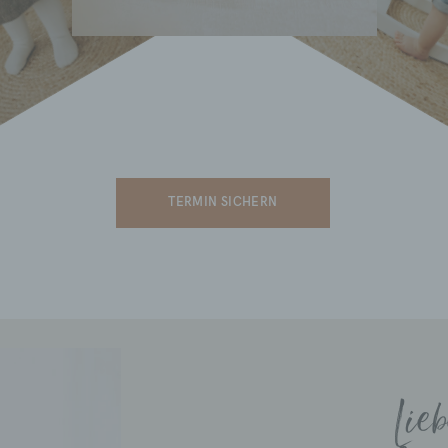
d) Einschränkung der Verarbeitung
Einschränkung der Verarbeitung ist die Markierung gespeich
personenbezogener Daten mit dem Ziel, ihre künftige
Verarbeitung einzuschränken.
TERMIN SICHERN
e) Profiling
Profiling ist jede Art der automatisierten Verarbeitung
personenbezogener Daten, die darin besteht, dass diese
personenbezogenen Daten verwendet werden, um bestimmt
persönliche Aspekte, die sich auf eine natürliche Person
beziehen, zu bewerten, insbesondere, um Aspekte bezüglic
Arbeitsleistung, wirtschaftlicher Lage, Gesundheit, persönli
Vorlieben, Interessen, Zuverlässigkeit, Verhalten, Aufenthalt
Lie
oder Ortswechsel dieser natürlichen Person zu analysieren
vorherzusagen.