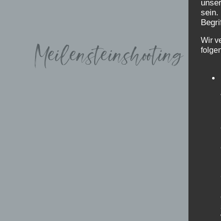
unser
sein.
Begri
Wir v
Meilensteinshooting
folge