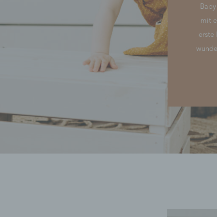
BLOG
Baby 
mit 
erste
wunder