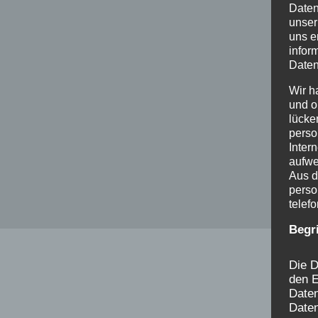
Daten
unser
uns e
infor
Daten
Wir h
und o
lücke
perso
Inter
aufwe
Aus d
perso
telef
Begr
Die D
den E
Date
Daten