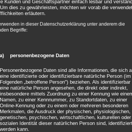
e Kunden und Geschäftspartner einfach lesbar und verständ
 Um dies zu gewährleisten, möchten wir vorab die verwende
fflichkeiten erläutern.
30 MINUTEN
erwenden in dieser Datenschutzerklärung unter anderem die
nden Begriffe:
MEILENSTEINSET + NEUTRALES SET
EINZEL- & FAMILIENPORTRAITS
ZUGANG ZUM EXKLUSIVEN KUNDENBEREICH
a) personenbezogene Daten
Personenbezogene Daten sind alle Informationen, die sich a
AB 80,- EURO
eine identifizierte oder identifizierbare natürliche Person (im
Folgenden „betroffene Person") beziehen. Als identifizierbar
eine natürliche Person angesehen, die direkt oder indirekt,
insbesondere mittels Zuordnung zu einer Kennung wie eine
Namen, zu einer Kennnummer, zu Standortdaten, zu einer
Online-Kennung oder zu einem oder mehreren besonderen
Merkmalen, die Ausdruck der physischen, physiologischen,
genetischen, psychischen, wirtschaftlichen, kulturellen oder
sozialen Identität dieser natürlichen Person sind, identifizier
werden kann.