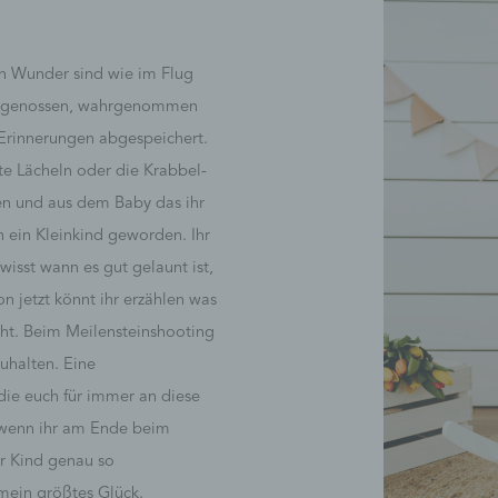
n Wunder sind wie im Flug
t genossen, wahrgenommen
 Erinnerungen abgespeichert.
ste Lächeln oder die Krabbel-
en und aus dem Baby das ihr
 ein Kleinkind geworden. Ihr
isst wann es gut gelaunt ist,
n jetzt könnt ihr erzählen was
cht. Beim Meilensteinshooting
zuhalten. Eine
ie euch für immer an diese
d wenn ihr am Ende beim
er Kind genau so
 mein größtes Glück.