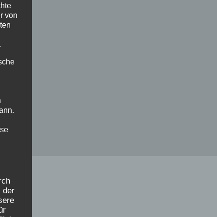
chte
r von
ten
.
ische
n
ann.
ise
rch
 der
sere
ür