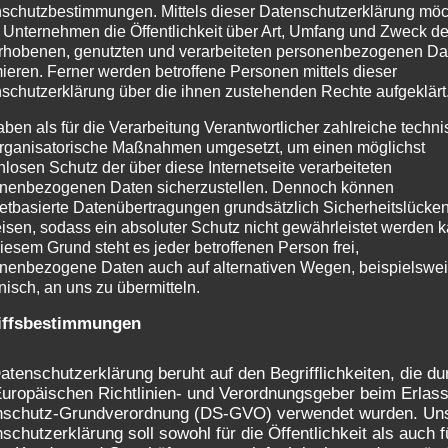
schutzbestimmungen. Mittels dieser Datenschutzerklärung mö
 Unternehmen die Öffentlichkeit über Art, Umfang und Zweck de
rhobenen, genutzten und verarbeiteten personenbezogenen Da
mieren. Ferner werden betroffene Personen mittels dieser
schutzerklärung über die ihnen zustehenden Rechte aufgeklärt
aben als für die Verarbeitung Verantwortlicher zahlreiche techn
rganisatorische Maßnahmen umgesetzt, um einen möglichst
nlosen Schutz der über diese Internetseite verarbeiteten
nenbezogenen Daten sicherzustellen. Dennoch können
netbasierte Datenübertragungen grundsätzlich Sicherheitslücke
isen, sodass ein absoluter Schutz nicht gewährleistet werden k
iesem Grund steht es jeder betroffenen Person frei,
MEILENSTEINSHOOTING IM TAGESLICHTSTUDIO
RHEINFELDEN BADEN
nenbezogene Daten auch auf alternativen Wegen, beispielswe
onisch, an uns zu übermitteln.
iffsbestimmungen
atenschutzerklärung beruht auf den Begrifflichkeiten, die du
uropäischen Richtlinien- und Verordnungsgeber beim Erlass
nschutz-Grundverordnung (DS-GVO) verwendet wurden. Un
schutzerklärung soll sowohl für die Öffentlichkeit als auch f