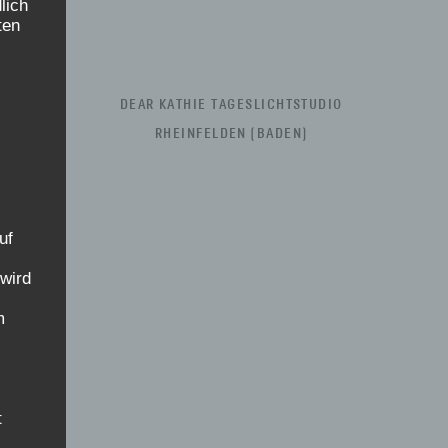
lich
ten
DEAR KATHIE TAGESLICHTSTUDIO
RHEINFELDEN (BADEN)
uf
 wird
m
t