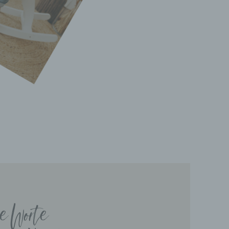
erter
e
h
cher
sort
be Worte
 oder