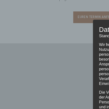
EUREN TERMIN AN
Dat
Stand
Wir f
Nutzu
perso
beson
Anspr
perso
perso
Verar
Einwi
Die V
der A
Perso
und i